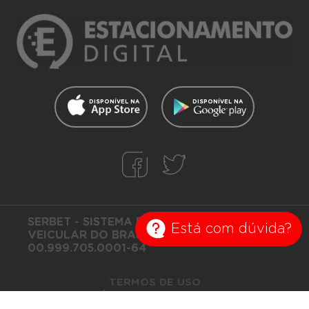
DISPONÍVEL NA
DISPONÍVEL NA
SERBET - SISTEMA DE ESTACIONAMENTO
Está com dúvida?
VEICULAR DO BRASIL SA CNPJ
00.999.705.0001-64
TERMOS DE USO
POLÍTICA DE PRIVACIDADE
FALE CONOSCO