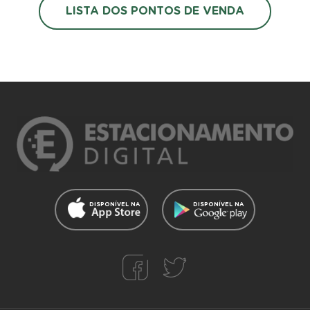
LISTA DOS PONTOS DE VENDA
necessários.
Você pode efetuar pagamento nos
pontos de venda
com dinheiro em
espécie.
DISPONÍVEL NA
DISPONÍVEL NA