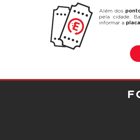
Além dos
pont
pela cidade. Ba
informar a
plac
F