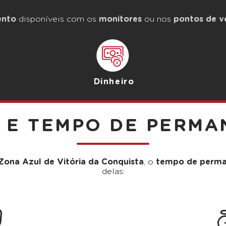
ento
disponíveis com os
monitores
ou nos
pontos de v
Dinheiro
A E TEMPO DE PERMA
Zona Azul de Vitória da Conquista
, o
tempo de perma
delas: