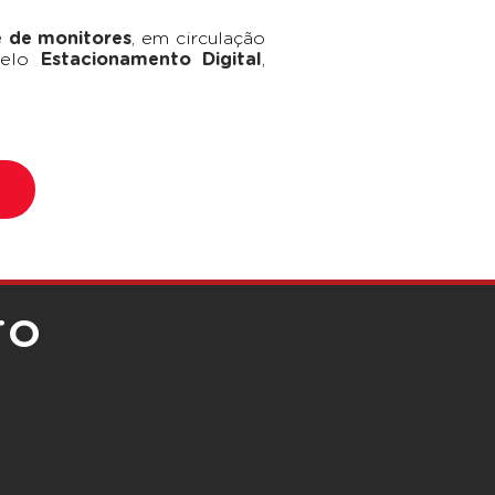
e de monitores
, em circulação
 pelo
Estacionamento Digital
,
TO