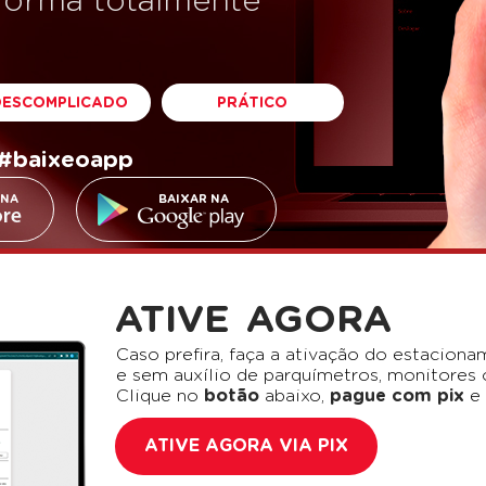
forma totalmente
DESCOMPLICADO
PRÁTICO
#baixeoapp
 NA
BAIXAR NA
ATIVE AGORA
Caso prefira, faça a ativação do estacio
e sem auxílio de parquímetros, monitores 
Clique no
botão
abaixo,
pague com pix
e 
ATIVE AGORA VIA PIX